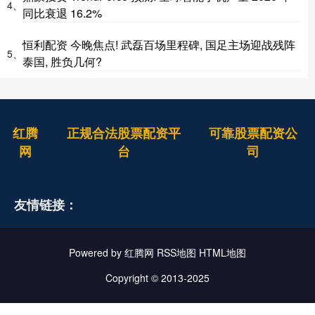
4、
同比衰退 16.2%
恒利配资 今晚焦点! 武磊百场里程碑, 国足主场迎战残阵
5、
泰国, 胜负几何?
红腾
正规合法股票配资平
可靠股票配资公
网
台
司
友情链接：
Powered by
红腾网
RSS地图
HTML地图
Copyright
© 2013-2025