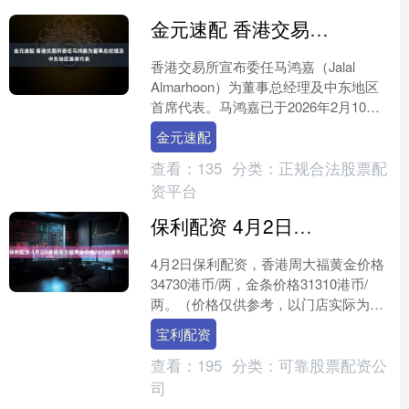
金元速配 香港交易所委任马鸿嘉为董事总经理及中东地区首席代表
香港交易所宣布委任马鸿嘉（Jalal
Almarhoon）为董事总经理及中东地区
首席代表。马鸿嘉已于2026年2月10日
上任，常驻香港交易所新开设的利雅得
金元速配
办事处....
查看：
135
分类：
正规合法股票配
资平台
保利配资 4月2日香港周大福黄金价格34730港币/两
4月2日保利配资，香港周大福黄金价格
34730港币/两，金条价格31310港币/
两。（价格仅供参考，以门店实际为
准）同日上海黄金交易所现货黄金
宝利配资
AU9999最新价....
查看：
195
分类：
可靠股票配资公
司