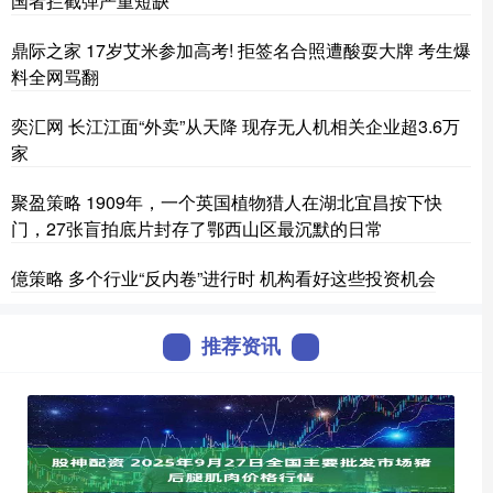
国者拦截弹严重短缺
鼎际之家 17岁艾米参加高考! 拒签名合照遭酸耍大牌 考生爆
料全网骂翻
奕汇网 长江江面“外卖”从天降 现存无人机相关企业超3.6万
家
聚盈策略 1909年，一个英国植物猎人在湖北宜昌按下快
门，27张盲拍底片封存了鄂西山区最沉默的日常
億策略 多个行业“反内卷”进行时 机构看好这些投资机会
推荐资讯