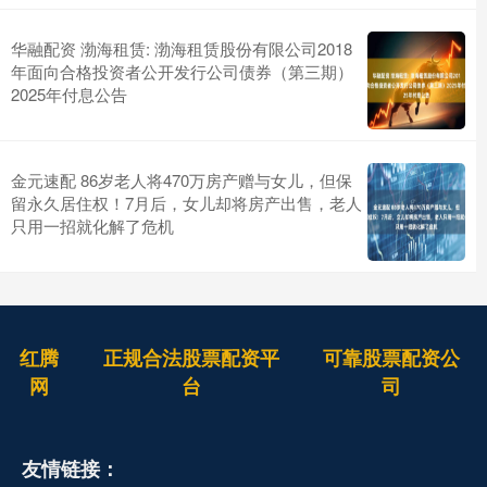
华融配资 渤海租赁: 渤海租赁股份有限公司2018
年面向合格投资者公开发行公司债券（第三期）
2025年付息公告
金元速配 86岁老人将470万房产赠与女儿，但保
留永久居住权！7月后，女儿却将房产出售，老人
只用一招就化解了危机
红腾
正规合法股票配资平
可靠股票配资公
网
台
司
友情链接：