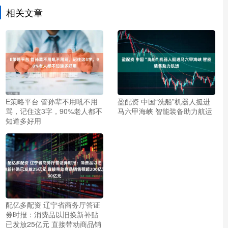
相关文章
E策略平台 管孙辈不用吼不用
盈配资 中国“洗船”机器人挺进
骂，记住这3字，90%老人都不
马六甲海峡 智能装备助力航运
知道多好用
配亿多配资 辽宁省商务厅答证
券时报：消费品以旧换新补贴
已发放25亿元 直接带动商品销