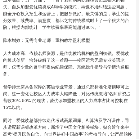
失。自从加盟爱优读换成AI导学的模式，再也不用纠结这些问题，
能全身心投入招生和运营上，把服务做好。最关键的是，学生的提
分效果、续费率、满意度，都比之前传统模式时上了一个很大的台
阶，根据内部统计，学生续费率最高能超过80%。”
降本增效：无需专业老师，重构教培盈利模型
人力成本高、依赖名师资源，是传统教培机构的盈利枷锁。爱优读
的模式创新，恰好破解了这一难题——校区运营无需专业英语老
师，仅需少量的督学师提供纪律保障、系统操作指导与学情沟通服
务。
督学师无需具备深厚的英语专业背景，通过总部标准化培训即可上
岗。这一变化让校区人力成本大幅降低，对比传统教培“名师薪资占
营收30%-50%”的现状，爱优读加盟校区的人力成本占比可控制在
15%以内。
同时，爱优读总部持续迭代考试高频词库、AI算法及学习课件，同
步适配新课标改革方向，新增了中国文化相关板块，贴合近年来中
高考“提升民族自信、向世界讲好中国故事”的考核导向，让产品始终