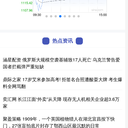
热点资讯
涵星配资 俄罗斯大规模空袭基辅致17人死亡 乌克兰警告爱
国者拦截弹严重短缺
鼎际之家 17岁艾米参加高考! 拒签名合照遭酸耍大牌 考生爆
料全网骂翻
奕汇网 长江江面“外卖”从天降 现存无人机相关企业超3.6万
家
聚盈策略 1909年，一个英国植物猎人在湖北宜昌按下快
门，27张盲拍底片封存了鄂西山区最沉默的日常