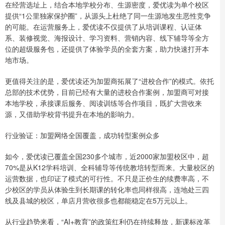
在经营选址上，结合本地学校分布、生源密度，爱优读为单个校区
提供“1公里独家保护圈”，从源头上杜绝了同一生源地发生恶性竞争
的可能。在运营服务上，爱优读不仅提供了从培训课程、认证体
系、装修视觉、海报设计、学习资料、营销内容、线下辅导等全方
位的超级服务包，还提供了体验学员的全套方案，助力快速打开本
地市场。
更值得关注的是，爱优读还为加盟商拓展了“进校合作”的模式。依托
总部的技术优势，目前已经有大量的进校合作案例，加盟商可对接
本地学校，承接课后服务、阅读训练等合作项目，既扩大营收来
源，又借助学校背书提升在本地的影响力。
行业验证：加盟网络全国覆盖，成功转型案例众多
如今，爱优读已覆盖全国230多个城市，近2000家加盟校区中，超
70%是从K12学科培训、全科辅导等传统教培转型而来。大量校区的
运营数据，也印证了模式的可行性。不只是正价生的续费率高，不
少校区的学员从体验生到长期课的转化率也同样很高，连地处三四
线及县城的校区，单店月营收很多也都能稳定在5万元以上。
从行业趋势来看，“AI+教育”的政策红利仍在持续释放，新课标改革