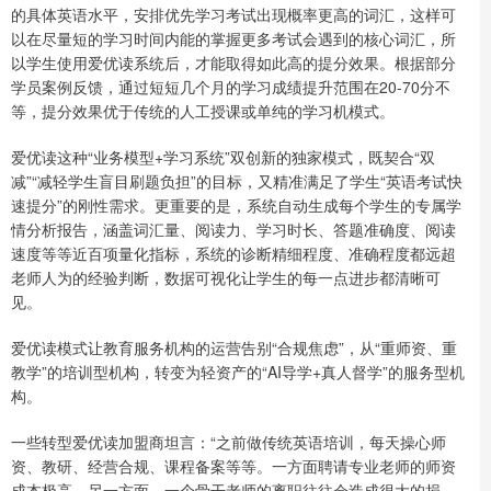
的具体英语水平，安排优先学习考试出现概率更高的词汇，这样可
以在尽量短的学习时间内能的掌握更多考试会遇到的核心词汇，所
以学生使用爱优读系统后，才能取得如此高的提分效果。根据部分
学员案例反馈，通过短短几个月的学习成绩提升范围在20-70分不
等，提分效果优于传统的人工授课或单纯的学习机模式。
爱优读这种“业务模型+学习系统”双创新的独家模式，既契合“双
减”“减轻学生盲目刷题负担”的目标，又精准满足了学生“英语考试快
速提分”的刚性需求。更重要的是，系统自动生成每个学生的专属学
情分析报告，涵盖词汇量、阅读力、学习时长、答题准确度、阅读
速度等等近百项量化指标，系统的诊断精细程度、准确程度都远超
老师人为的经验判断，数据可视化让学生的每一点进步都清晰可
见。
爱优读模式让教育服务机构的运营告别“合规焦虑”，从“重师资、重
教学”的培训型机构，转变为轻资产的“AI导学+真人督学”的服务型机
构。
一些转型爱优读加盟商坦言：“之前做传统英语培训，每天操心师
资、教研、经营合规、课程备案等等。一方面聘请专业老师的师资
成本极高，另一方面，一个骨干老师的离职往往会造成很大的损