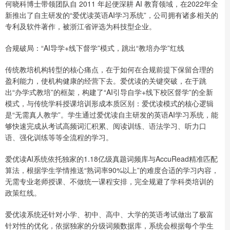
何晓科博士带领团队自 2011 年起便深耕 AI 教育领域，在2022年全
新推出了自主研发的“爱优读英语AI学习系统”，公司拥有诸多相关的
专利及软件著作，被浙江省评选为科技型企业。
合规破局：“AI导学+线下督学”模式，跳出“教培办学”红线
传统教培机构转型的核心痛点，在于如何在合规前提下保留合理的
盈利能力，使机构健康的经营下去。爱优读的关键突破，在于跳
出“办学式教培”的框架，构建了“AI引导自学+线下校区督学”的全新
模式，与传统学科授课培训形成本质区别：爱优读模式的核心逻辑
是“无需真人教学”。学生通过爱优读自主研发的英语AI学习系统，能
够快速完成从考试高频词汇积累、阅读训练、语法学习、听力口
语、强化训练等等全流程的学习。
爱优读AI系统依托独家的1.18亿级真题词频库与AccuRead精准匹配
算法，根据学生学情推送“熟词率90%以上”的难度合适的学习内容，
无需专业老师授课、不做统一课程安排，完全规避了学科类培训的
政策红线。
爱优读系统还针对小学、初中、高中、大学的英语考试做出了极富
针对性的优化，依据独家的分级词频数据库，系统会根据每个学生