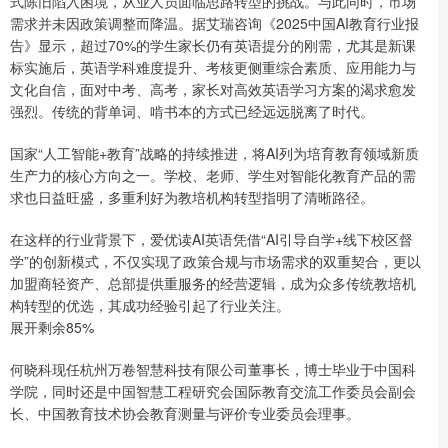
式陈旧陷入困境，从业人员面临思路转型的挑战。与此同时，市场
需求并未因政策调整而降温。据艾瑞咨询《2025中国AI教育行业报
告》显示，超过70%的学生家长仍有英语提分的刚需，尤其是新课
标实施后，英语学科难度提升、考核更侧重综合素质、应用能力与
文化自信，面对中考、高考，家长对高效英语学习方案的渴求愈发
强烈。传统的背单词、啃书本的方式已经远远脱离了时代。
国家“人工智能+教育”战略的持续推进，将AI列为培育教育领域新质
生产力的核心方向之一。学校、老师、学生对智能化教育产品的需
求也日益旺盛，多重利好为教培机构转型指明了清晰路径。
在这样的行业背景下，爱优读AI英语凭借“AI引导自学+线下校区督
学”的创新模式，不仅实现了政策合规与市场需求的双重契合，更以
加盟商轻资产、总部提供重服务的经营逻辑，成为众多传统教培机
构转型的优选，其成功经验引起了行业关注。
展开剩余85%
何晓科现任杭州万卷智慧科技有限公司董事长，博士毕业于中国科
学院，同时还是中国智慧工程研究会国际教育交流工作委员会副会
长、中国教育技术协会教育测量与评价专业委员会理事。