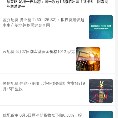
顺策略 足坛一夜动态：国米欧冠1-3濒临出局！纽卡6-1 阿森纳
英超遭绝平
蓝乔配资 腾亚精工(301125.SZ)：拟投资建设越
南生产基地并签署定金合同
云配资 5月27日潮宏基黄金价格1012元/克
民信配资 佳兆业集团：境外债务重组方案预计9
月15日生效
优配货主 6月5日原油期货收盘下跌0.83%，报