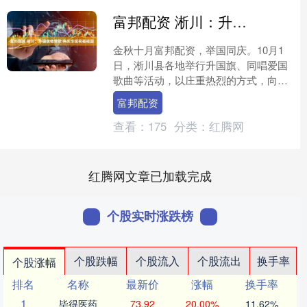
富邦配资 淅川：升国旗唱赞歌 共庆华诞祝福祖国
金秋十月富邦配资，举国同庆。10月1
日，淅川县各地举行升国旗、同唱爱国
歌曲等活动，以庄重热烈的方式，向祖
国深情告白，庆祝中华人民共和国成立
富邦配资
76周年。 在淅川县金....
查看：
175
分类：
红腾网
红腾网文章已加载完成
个股实时涨跌榜
个股跌幅
个股流入
个股流出
换手率
个股涨幅
排名
名称
最新价
涨幅
换手率
1
毕得医药
73.92
20.00%
11.62%