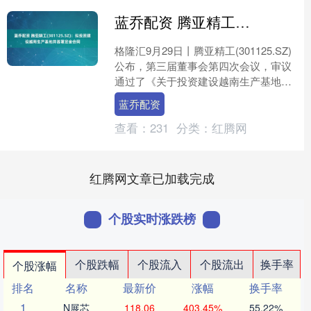
蓝乔配资 腾亚精工(301125.SZ)：拟投资建设越南生产基地并签署定金合同
格隆汇9月29日丨腾亚精工(301125.SZ)
公布，第三届董事会第四次会议，审议
通过了《关于投资建设越南生产基地并
签署定金合同的议案》蓝乔配资，同意
蓝乔配资
公司使用自....
查看：
231
分类：
红腾网
红腾网文章已加载完成
个股实时涨跌榜
个股跌幅
个股流入
个股流出
换手率
个股涨幅
排名
名称
最新价
涨幅
换手率
1
N展芯
118.06
403.45%
55.22%