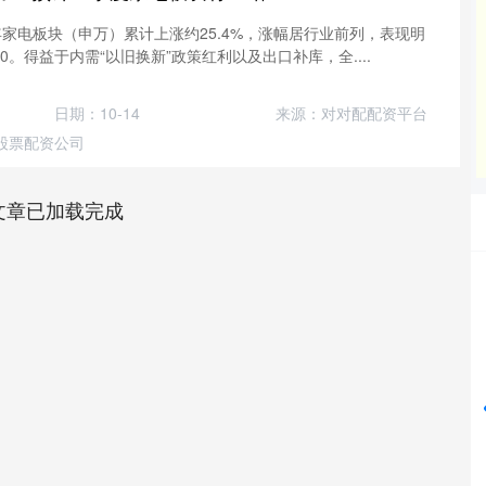
年家电板块（申万）累计上涨约25.4%，涨幅居行业前列，表现明
0。得益于内需“以旧换新”政策红利以及出口补库，全....
日期：10-14
来源：对对配配资平台
股票配资公司
文章已加载完成
深证成指
14110.12
%
-34.08
-0.24%