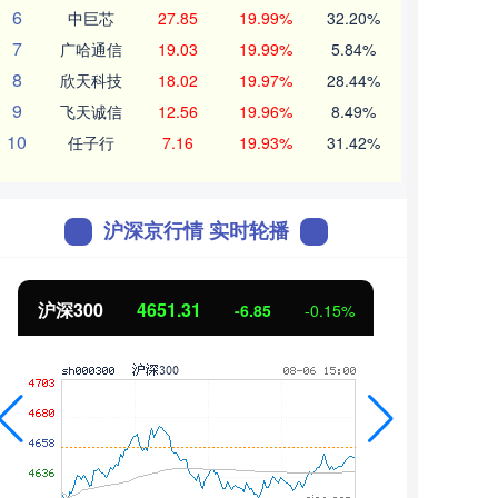
6
中巨芯
27.85
19.99%
32.20%
7
广哈通信
19.03
19.99%
5.84%
8
欣天科技
18.02
19.97%
28.44%
9
飞天诚信
12.56
19.96%
8.49%
10
任子行
7.16
19.93%
31.42%
沪深京行情 实时轮播
沪深300
4651.31
北证
-6.85
-0.15%