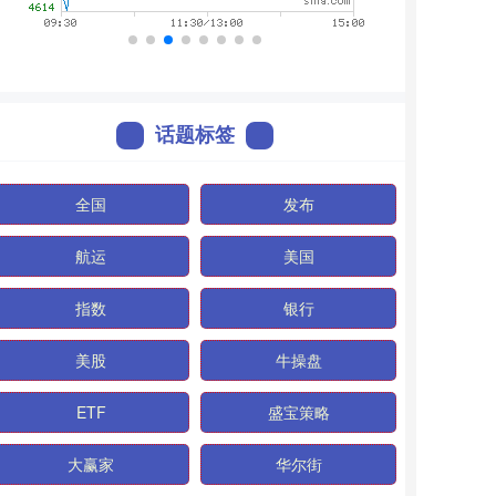
话题标签
全国
发布
航运
美国
指数
银行
美股
牛操盘
ETF
盛宝策略
大赢家
华尔街