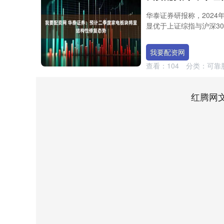
华泰证券研报称，2024
显优于上证综指与沪深30
我要配资网
查看：
104
分类：
可靠
红腾网
上证指数
3900.35
-0.01%
21.92
0.57