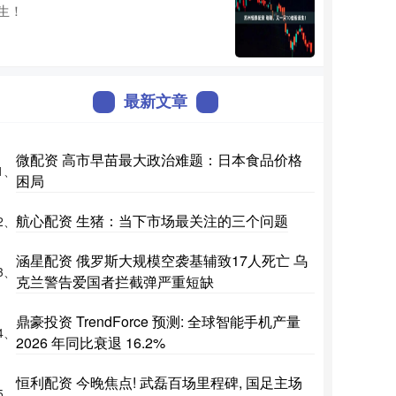
生！
最新文章
微配资 高市早苗最大政治难题：日本食品价格
1、
困局
航心配资 生猪：当下市场最关注的三个问题
2、
涵星配资 俄罗斯大规模空袭基辅致17人死亡 乌
3、
克兰警告爱国者拦截弹严重短缺
鼎豪投资 TrendForce 预测: 全球智能手机产量
4、
2026 年同比衰退 16.2%
恒利配资 今晚焦点! 武磊百场里程碑, 国足主场
5、