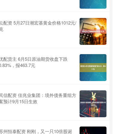
云配资 5月27日潮宏基黄金价格1012元/
克
优配货主 6月5日原油期货收盘下跌
0.83%，报463.7元
民信配资 佳兆业集团：境外债务重组方
案预计9月15日生效
苏州恒泰配资 刚刚，又一只10倍股诞