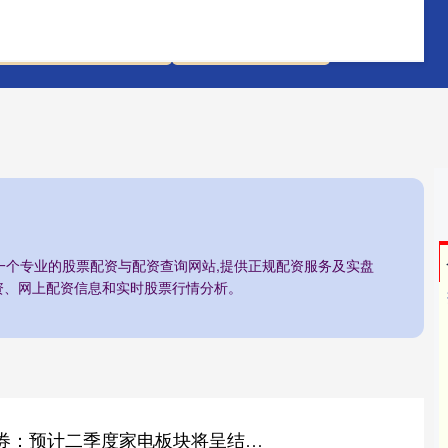
正规合法股票配资平台
可靠股票配资公司
是一个专业的股票配资与配资查询网站,提供正规配资服务及实盘
资、网上配资信息和实时股票行情分析。
我要配资网 华泰证券：预计二季度家电板块将呈结构性修复态势