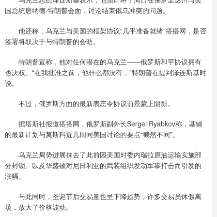
国总统唐纳德·特朗普会面，讨论结束俄乌冲突的问题。
他还称，乌克兰与美国的框架协议“几乎准备就绪”搭搭网，是否
签署将取决于与特朗普的会晤。
特朗普宣称，他对任何潜在的乌克兰——俄罗斯和平协议拥有
否决权。“在我批准之前，他什么都没有，”特朗普在提到泽连斯基时
说。
不过，俄罗斯方面的最新表态令协议前景蒙上阴影。
据塔斯社报道搭搭网，俄罗斯副外长Sergei Ryabkov称，基辅
的最新计划与莫斯科近几周同美国讨论的要点“截然不同”。
乌克兰局势进展抹去了此前因美国对委内瑞拉原油运输实施部
分封锁、以及华盛顿对尼日利亚的武装组织发动军事打击而引发的
涨幅。
与此同时，圣诞节后交易量也呈下降趋势，许多交易员休假离
场，放大了价格波动。