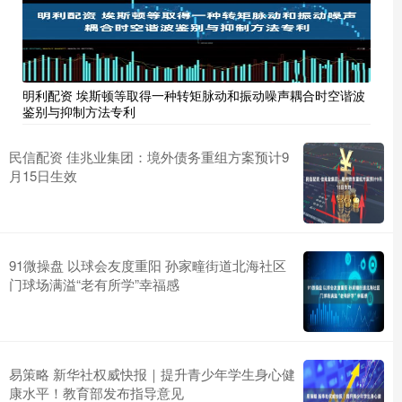
明利配资 埃斯顿等取得一种转矩脉动和振动噪声耦合时空谐波
鉴别与抑制方法专利
民信配资 佳兆业集团：境外债务重组方案预计9
月15日生效
91微操盘 以球会友度重阳 孙家疃街道北海社区
门球场满溢“老有所学”幸福感
易策略 新华社权威快报｜提升青少年学生身心健
康水平！教育部发布指导意见