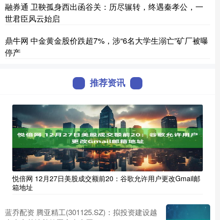
融券通 卫鞅孤身西出函谷关：历尽辗转，终遇秦孝公，一
世君臣风云始启
鼎牛网 中金黄金股价跌超7%，涉“6名大学生溺亡”矿厂被曝
停产
推荐资讯
悦倍网 12月27日美股成交额前20：谷歌允许用户更改Gmail邮
箱地址
蓝乔配资 腾亚精工(301125.SZ)：拟投资建设越