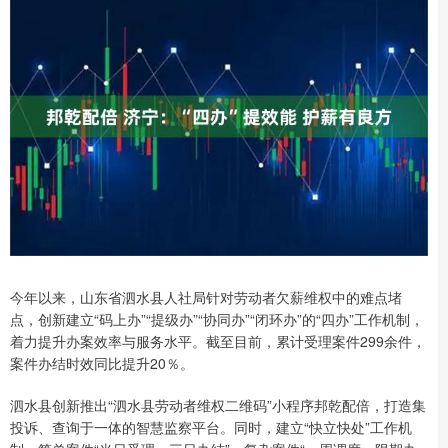
今年以来，山东省泗水县人社局针对劳动者欠薪维权中的难点堵
点，创新建立“码上办”“提级办”“协同办”“闭环办”的“四办”工作机制，
着力提升办案效率与服务水平。截至目前，累计受理案件299余件，
案件办结时效同比提升20％。
泗水县创新推出“泗水县劳动者维权二维码”小程序邦乾配倍，打造集
投诉、查询于一体的智慧监察平台。同时，建立“快立快处”工作机