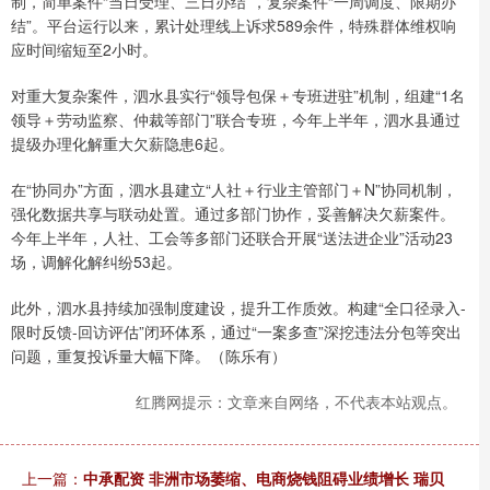
制，简单案件“当日受理、三日办结”，复杂案件“一周调度、限期办
结”。平台运行以来，累计处理线上诉求589余件，特殊群体维权响
应时间缩短至2小时。
对重大复杂案件，泗水县实行“领导包保＋专班进驻”机制，组建“1名
领导＋劳动监察、仲裁等部门”联合专班，今年上半年，泗水县通过
提级办理化解重大欠薪隐患6起。
在“协同办”方面，泗水县建立“人社＋行业主管部门＋N”协同机制，
强化数据共享与联动处置。通过多部门协作，妥善解决欠薪案件。
今年上半年，人社、工会等多部门还联合开展“送法进企业”活动23
场，调解化解纠纷53起。
此外，泗水县持续加强制度建设，提升工作质效。构建“全口径录入-
限时反馈-回访评估”闭环体系，通过“一案多查”深挖违法分包等突出
问题，重复投诉量大幅下降。（陈乐有）
红腾网提示：文章来自网络，不代表本站观点。
上一篇：
中承配资 非洲市场萎缩、电商烧钱阻碍业绩增长 瑞贝