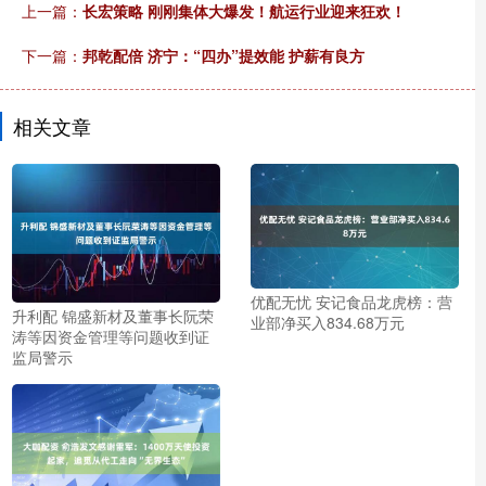
上一篇：
长宏策略 刚刚集体大爆发！航运行业迎来狂欢！
下一篇：
邦乾配倍 济宁：“四办”提效能 护薪有良方
相关文章
优配无忧 安记食品龙虎榜：营
升利配 锦盛新材及董事长阮荣
业部净买入834.68万元
涛等因资金管理等问题收到证
监局警示