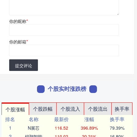
你的昵称
*
你的邮箱
*
提交评论
个股实时涨跌榜
个股跌幅
个股流入
个股流出
换手率
个股涨幅
排名
名称
最新价
涨幅
换手率
1
N展芯
116.52
396.89%
79.39%
2
锐翔智能
110.02
20.21%
16.80%