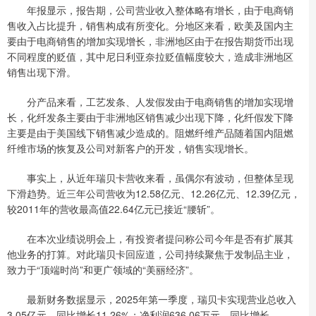
年报显示，报告期，公司营业收入整体略有增长，由于电商销
售收入占比提升，销售构成有所变化。分地区来看，欧美及国内主
要由于电商销售的增加实现增长，非洲地区由于在报告期货币出现
不同程度的贬值，其中尼日利亚奈拉贬值幅度较大，造成非洲地区
销售出现下滑。
分产品来看，工艺发条、人发假发由于电商销售的增加实现增
长，化纤发条主要由于非洲地区销售减少出现下降，化纤假发下降
主要是由于美国线下销售减少造成的。阻燃纤维产品随着国内阻燃
纤维市场的恢复及公司对新客户的开发，销售实现增长。
事实上，从近年瑞贝卡营收来看，虽偶尔有波动，但整体呈现
下滑趋势。近三年公司营收为12.58亿元、12.26亿元、12.39亿元，
较2011年的营收最高值22.64亿元已接近“腰斩”。
在本次业绩说明会上，有投资者提问称公司今年是否有扩展其
他业务的打算。对此瑞贝卡回应道，公司持续聚焦于发制品主业，
致力于“顶端时尚”和更广领域的“美丽经济”。
最新财务数据显示，2025年第一季度，瑞贝卡实现营业总收入
3.05亿元，同比增长11.26%；净利润636.06万元，同比增长