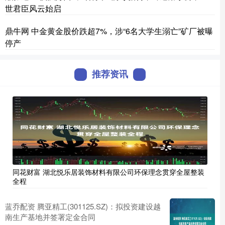
世君臣风云始启
鼎牛网 中金黄金股价跌超7%，涉“6名大学生溺亡”矿厂被曝
停产
推荐资讯
同花财富 湖北悦乐居装饰材料有限公司环保理念贯穿全屋整装
全程
蓝乔配资 腾亚精工(301125.SZ)：拟投资建设越
南生产基地并签署定金合同