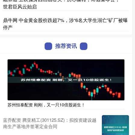
世君臣风云始启
鼎牛网 中金黄金股价跌超7%，涉“6名大学生溺亡”矿厂被曝
停产
推荐资讯
苏州恒泰配资 刚刚，又一只10倍股诞生！
蓝乔配资 腾亚精工(301125.SZ)：拟投资建设越
南生产基地并签署定金合同