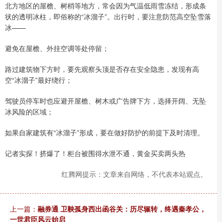
北方地区的屋檐、树梢等地方，常会因为气温低雨雪冻结，形成条
状的透明冰柱，即俗称的“冰溜子”。出行时，要注意防范高空坠雪落
冰——
避免在屋檐、外挂空调等处停留；
路过建筑物下方时，要先观察头顶是否存在安全隐患，发现有高
空“冰溜子”最好绕行；
驾驶员停车时也应避开屋檐、树木或广告牌下方，选择开阔、无坠
冰风险的区域；
如果自家建筑有“冰溜子”形成，要在做好防护的前提下及时清理。
记者实探！挤爆了！柜台被围得水泄不通，黄金买卖两头热
红腾网提示：文章来自网络，不代表本站观点。
上一篇：
融券通 卫鞅孤身西出函谷关：历尽辗转，终遇秦孝公，
一世君臣风云始启