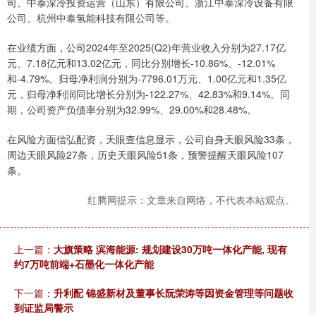
司、中泰深冷投资运营（山东）有限公司、浙江中泰深冷设备有限
公司、杭州中泰氢能科技有限公司等。
在业绩方面，公司2024年至2025(Q2)年营业收入分别为27.17亿
元、7.18亿元和13.02亿元，同比分别增长-10.86%、-12.01%
和-4.79%。归母净利润分别为-7796.01万元、1.00亿元和1.35亿
元，归母净利润同比增长分别为-122.27%、42.83%和9.14%。同
期，公司资产负债率分别为32.99%、29.00%和28.48%。
在风险方面信弘配资，天眼查信息显示，公司自身天眼风险33条，
周边天眼风险27条，历史天眼风险51条，预警提醒天眼风险107
条。
红腾网提示：文章来自网络，不代表本站观点。
上一篇：
大旗策略 滨海能源: 规划建设30万吨一体化产能, 现有
约7万吨前端+石墨化一体化产能
下一篇：
升利配 锦盛新材及董事长阮荣涛等因资金管理等问题收
到证监局警示