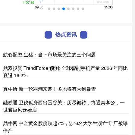
热点资讯
航心配资 生猪：当下市场最关注的三个问题
鼎豪投资 TrendForce 预测: 全球智能手机产量 2026 年同比
衰退 16.2%
真牛所 新一轮寒潮来袭！多地将有大到暴雪
融券通 卫鞅孤身西出函谷关：历尽辗转，终遇秦孝公，一
世君臣风云始启
鼎牛网 中金黄金股价跌超7%，涉“6名大学生溺亡”矿厂被曝
停产