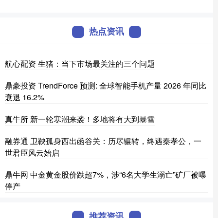
热点资讯
航心配资 生猪：当下市场最关注的三个问题
鼎豪投资 TrendForce 预测: 全球智能手机产量 2026 年同比
衰退 16.2%
真牛所 新一轮寒潮来袭！多地将有大到暴雪
融券通 卫鞅孤身西出函谷关：历尽辗转，终遇秦孝公，一
世君臣风云始启
鼎牛网 中金黄金股价跌超7%，涉“6名大学生溺亡”矿厂被曝
停产
推荐资讯