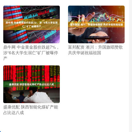
鼎牛网 中金黄金股价跌超7%，
富邦配资 淅川：升国旗唱赞歌
涉“6名大学生溺亡”矿厂被曝停
共庆华诞祝福祖国
产
盛康优配 陕西智能化煤矿产能
占比达八成