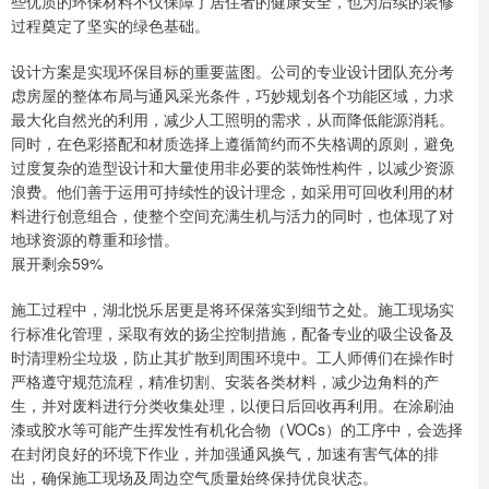
些优质的环保材料不仅保障了居住者的健康安全，也为后续的装修
过程奠定了坚实的绿色基础。
设计方案是实现环保目标的重要蓝图。公司的专业设计团队充分考
虑房屋的整体布局与通风采光条件，巧妙规划各个功能区域，力求
最大化自然光的利用，减少人工照明的需求，从而降低能源消耗。
同时，在色彩搭配和材质选择上遵循简约而不失格调的原则，避免
过度复杂的造型设计和大量使用非必要的装饰性构件，以减少资源
浪费。他们善于运用可持续性的设计理念，如采用可回收利用的材
料进行创意组合，使整个空间充满生机与活力的同时，也体现了对
地球资源的尊重和珍惜。
展开剩余59%
施工过程中，湖北悦乐居更是将环保落实到细节之处。施工现场实
行标准化管理，采取有效的扬尘控制措施，配备专业的吸尘设备及
时清理粉尘垃圾，防止其扩散到周围环境中。工人师傅们在操作时
严格遵守规范流程，精准切割、安装各类材料，减少边角料的产
生，并对废料进行分类收集处理，以便日后回收再利用。在涂刷油
漆或胶水等可能产生挥发性有机化合物（VOCs）的工序中，会选择
在封闭良好的环境下作业，并加强通风换气，加速有害气体的排
出，确保施工现场及周边空气质量始终保持优良状态。