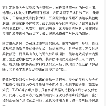
家具定制作为全屋整装的关键部分，同样贯彻着公司的环保主张。
选用的板材均达到E0级环保标准，表面处理采用水性漆工艺，无毒
无味，干燥速度快且附着力强。五金配件也多采用不锈钢或其他耐
腐蚀、耐磨损的环保材质，延长使用寿命的同时减少了频繁更换带
来的资源损耗。从衣柜、橱柜到书桌、床具等各类家具，都在保证
实用性和美观性的前提下，最大限度地降低了对环境的影响。
软装搭配阶段，公司继续坚守环保阵地。推荐的窗帘、地毯、抱枕
等纺织品均选用天然纤维制成，如棉麻混纺、竹纤维等，不仅触感
柔软舒适，而且具有良好的透气性和吸湿性，能够有效调节室内湿
度，营造健康的微气候环境。装饰摆件则优先选择手工制作的陶
瓷、玻璃制品或是再生材料打造的艺术品，既增添了生活的情趣品
味，又避免了塑料制品带来的环境污染问题。
验收环节是对公司环保承诺的最后一道把关。专业的质检人员会使
用精密仪器对室内空气质量进行全面检测，包括甲醛含量、苯系物
浓度、TVOC等多项指标，只有各项数据均达标合格后才会交付使
用。此外，还会向客户提供详细的环保说明手册和维护指南，告知
如何正确保养清洁家居用品，延长其使用寿命，进一步巩固环保成
果。