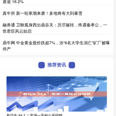
衰退 16.2%
真牛所 新一轮寒潮来袭！多地将有大到暴雪
融券通 卫鞅孤身西出函谷关：历尽辗转，终遇秦孝公，一
世君臣风云始启
鼎牛网 中金黄金股价跌超7%，涉“6名大学生溺亡”矿厂被曝
停产
推荐资讯
新巧牛 94人！芜湖一高校公开招聘