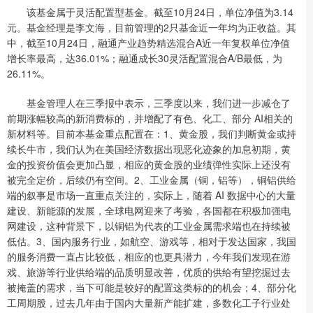
该基金属于灵活配置型基金。截至10月24日，单位净值为3.14
元。基金经理是李文海，目前管理的2只基金近一年均为正收益。其
中，截至10月24日，融通产业趋势精选混合A近一年复权单位净值
增长率最高，达36.01%；融通成长30灵活配置混合A/B最低，为
26.11%。
基金管理人在三季报中表示，三季度以来，我们进一步减仓了
前期涨幅较高的新消费标的，并增配了有色、化工、部分 AI相关的
新材料等。目前本基金重点配置在：1、黄金股，我们判断黄金或持
续长牛市，我们认为在美国经济数据出现恶化迹象的加息初期，黄
金的投资价值会更加凸显，相应的黄金股的业绩弹性实际上还没有
被完全定价，后续仍有空间。2、工业金属（铜，铝等），铜铝供给
端的叙事是市场一直重点关注的，实际上，随着 AI 数据中心的大量
建设、新能源的发展，全球电网迎来了考验，各国都在积极加强电
网建设，这种背景下，以铜铝为代表的工业金属需求端也在持续被
低估。3、国内服务行业，如航空、游戏等，相对于发达国家，我国
的服务消费一直占比较低，相应的也更具潜力，今年我们发现在游
戏、旅游等行业供给端的品质明显改善，优质的供给有望挖掘过去
被掩盖的需求，当下可能是较好的配置这类标的的机会；4、部分化
工周期股，过去几年由于国内大量新产能扩建，多数化工子行业处