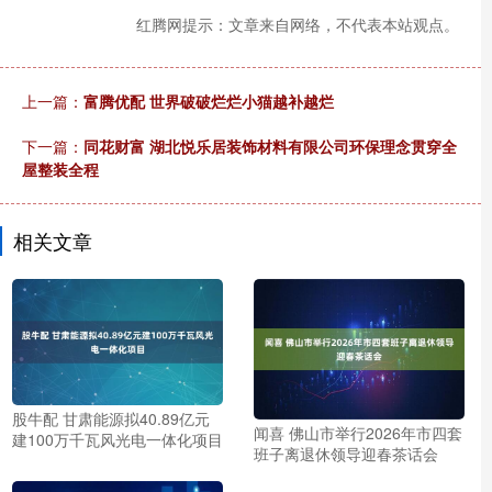
红腾网提示：文章来自网络，不代表本站观点。
上一篇：
富腾优配 世界破破烂烂小猫越补越烂
下一篇：
同花财富 湖北悦乐居装饰材料有限公司环保理念贯穿全
屋整装全程
相关文章
股牛配 甘肃能源拟40.89亿元
闻喜 佛山市举行2026年市四套
建100万千瓦风光电一体化项目
班子离退休领导迎春茶话会