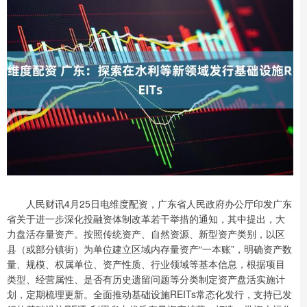
人民财讯4月25日电维度配资，广东省人民政府办公厅印发广东
省关于进一步深化投融资体制改革若干举措的通知，其中提出，大
力盘活存量资产。按照传统资产、自然资源、新型资产类别，以区
县（或部分镇街）为单位建立区域内存量资产“一本账”，明确资产数
量、规模、权属单位、资产性质、行业领域等基本信息，根据项目
类型、经营属性、是否有历史遗留问题等分类制定资产盘活实施计
划，定期梳理更新。全面推动基础设施REITs常态化发行，支持已发