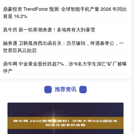
鼎豪投资 TrendForce 预测: 全球智能手机产量 2026 年同比
衰退 16.2%
真牛所 新一轮寒潮来袭！多地将有大到暴雪
融券通 卫鞅孤身西出函谷关：历尽辗转，终遇秦孝公，一
世君臣风云始启
鼎牛网 中金黄金股价跌超7%，涉“6名大学生溺亡”矿厂被曝
停产
推荐资讯