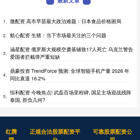
最新文章
微配资 高市早苗最大政治难题：日本食品价格困局
1、
航心配资 生猪：当下市场最关注的三个问题
2、
涵星配资 俄罗斯大规模空袭基辅致17人死亡 乌克兰警告
3、
爱国者拦截弹严重短缺
鼎豪投资 TrendForce 预测: 全球智能手机产量 2026 年
4、
同比衰退 16.2%
恒利配资 今晚焦点! 武磊百场里程碑, 国足主场迎战残阵
5、
泰国, 胜负几何?
红腾
正规合法股票配资平
可靠股票配资公
网
台
司