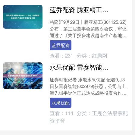
蓝乔配资 腾亚精工(301125.SZ)：拟投资建设越南生产基地并签署定金合同
格隆汇9月29日丨腾亚精工(301125.SZ)
公布，第三届董事会第四次会议，审议
通过了《关于投资建设越南生产基地并
签署定金合同的议案》蓝乔配资，同意
蓝乔配资
公司使用自....
查看：
231
分类：
红腾网
水果优配 雷赛智能战略投资先楫半导体
证券时报记者 康殷水果优配 记者9月3
日从雷赛智能(002979)获悉，公司与上
海先楫半导体正式达成战略投资合作。
双方将重点围绕人形机器人运动控制核
水果优配
心环节展开深....
查看：
114
分类：
正规合法股票配
资平台