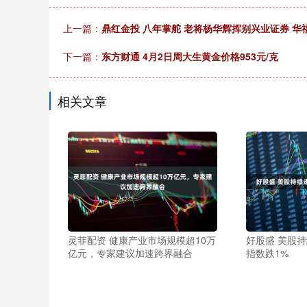
上一篇：
鼎红金投 八年掌舵 老将杨华辉挥别兴业证券 
下一篇：
东方财通 4月2日周大生黄金价格953元/克
相关文章
灵菲配资 健康产业市场规模超10万
好股盛 美股
亿元，专家建议加速跨界融合
指数跌1%