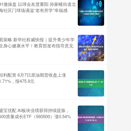
91微操盘 以球会友度重阳 孙家疃街道北
海社区门球场满溢“老有所学”幸福感
易策略 新华社权威快报｜提升青少年学
生身心健康水平！教育部发布指导意见
恒利配资 6月7日原油期货收盘上涨
1.71%，报475.9元
盛宝优配 AI板块业绩获得持续提振，
500质量成长ETF（560500）涨0.54%