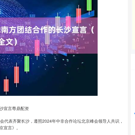
沪深300
4689.96
31%
38.65
0.83%
沙宣言尊鼎配资
代表齐聚长沙，遵照2024年中非合作论坛北京峰会领导人共识，
京宣言》。