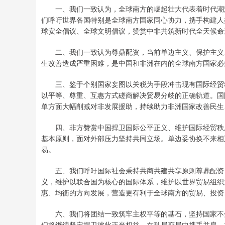
一、我们一致认为，全球南方的崛起壮大代表着时代潮流
们呼吁世界各国特别是全球南方国家同心协力，携手构建人
球安全倡议、全球文明倡议，赞赏中非共筑新时代全天候命
二、我们一致认为尊鼎配资，当前单边主义、保护主义、
生改善造成严重困难，是中国和非洲在内的全球南方国家必
三、鉴于个别国家妄图以关税为手段冲击现有国际经贸秩
以平等、尊重、互惠方式磋商解决贸易分歧的正确轨道。国
单方面大幅削减对非发展援助，持续助力非洲国家改善民生
四、非方赞赏中国捍卫国际公平正义、维护国际经贸秩序
基本原则，面对外部压力坚持共同立场。单边妥协换不来相
易。
五、我们呼吁国际社会秉持共商共建共享原则尊鼎配资，
义，维护以联合国为核心的国际体系，维护以世界贸易组织
惠、均衡的方向发展，营造更有利于全球南方的贸易、投资
六、我们将团结一致筑牢主权平等的基石，坚持国家不分
们将继续坚定捍卫彼此正当权益，在乱局变局中携手并肩、