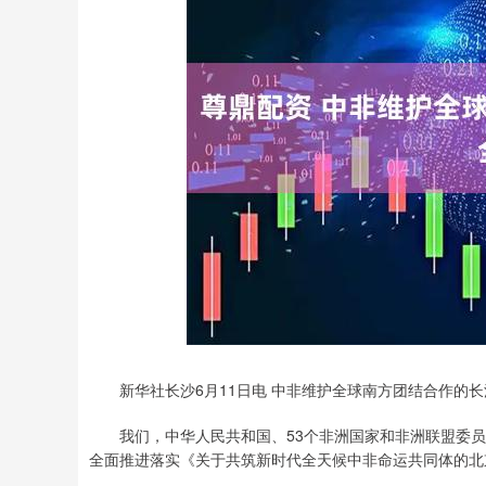
深证成指
14295.08
6
0.49%
184.96
1.
新华社长沙6月11日电 中非维护全球南方团结合作的长
我们，中华人民共和国、53个非洲国家和非洲联盟委员会
全面推进落实《关于共筑新时代全天候中非命运共同体的北