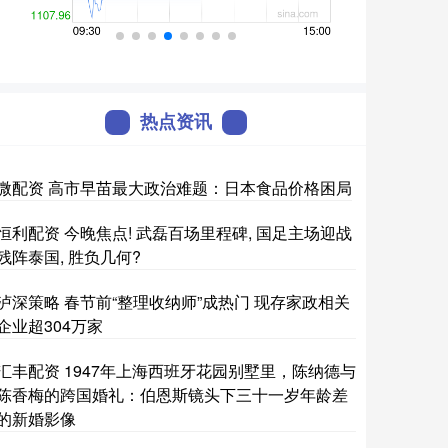
热点资讯
微配资 高市早苗最大政治难题：日本食品价格困局
恒利配资 今晚焦点! 武磊百场里程碑, 国足主场迎战
残阵泰国, 胜负几何?
泸深策略 春节前“整理收纳师”成热门 现存家政相关
企业超304万家
汇丰配资 1947年上海西班牙花园别墅里，陈纳德与
陈香梅的跨国婚礼：伯恩斯镜头下三十一岁年龄差
的新婚影像