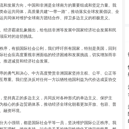
和发展方向，中国和非洲是全球南方的重要组成和坚定力量。我
类命运共同体，高质量共建“一带一路”，推动落实全球发展倡议、全
运共同体对维护全球南方团结合作、捍卫多边主义的积极意义。
经济霸凌乱象频出，给包括非洲等发展中国家经济社会发展和民
须应对的迫切挑战。
序，有损国际社会公利，我们呼吁所有国家，特别是美国，回到
际社会应高度重视非洲面临的经济困难和发展挑战，切实增加而非
、推进减贫和经济社会发展。
的勇气和决心。中方高度赞赏非洲国家坚持主权、公平、公正等
互尊重。我们坚决反对任何一方以牺牲他国利益为代价达成妥协交
坚持真正的多边主义，共同反对各种形式的单边主义、保护主
为核心的多边贸易体系，推动经济全球化朝着更加开放、包容、普
、融资环境。
大小强弱，都是国际社会平等一员，坚决维护国际公正秩序。我
相互理解、彼此支持，以中非关系的确定性稳住不确定的世界，树